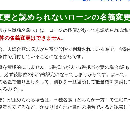
変更と認められないローンの名義変
義から単独名義へ）は、ローンの残債があっても認められる場
体の名義変更はできません
。
合、夫婦合算の収入から審査段階で判断されている為で、金融
条件で貸付していることになるからです。
を積極的にしません。1番抵当が夫で2番抵当が妻の場合(逆も
と、必ず後順位の抵当権設定になってしまうからです。よって、
の名義で借り直しをして、債務を一旦返済して抵当権を抹消し
あるのです。
更）が認められる場合は、単独名義（どちらか一方）で住宅ロ
務者を立てるなど、かなり限られた条件の場合であると認識し