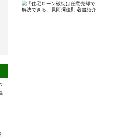
不
義
を