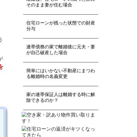
そのまま妻が住む場合
住宅ローンが残った状態での財産
分与
う
連帯債務の家で離婚後に元夫・妻
が自己破産した場合
が
を
簡単にはいかない不動産にまつわ
る離婚時の名義変更
。
家の連帯保証人は離婚する時に解
除できるのか？