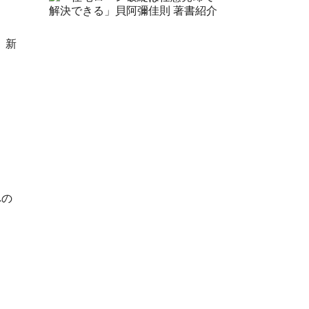
、新
への