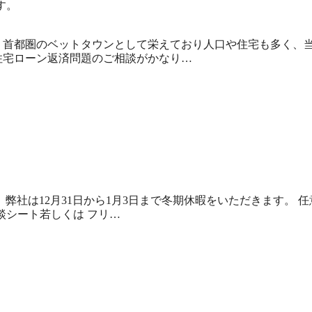
す。
・首都圏のベットタウンとして栄えており人口や住宅も多く、
住宅ローン返済問題のご相談がかなり…
 弊社は12月31日から1月3日まで冬期休暇をいただきます。 任
談シート若しくは フリ…