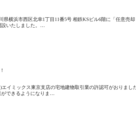
奈川県横浜市西区北幸1丁目11番5号 相鉄KSビル6階に「任意売却
開設いたしました。…
！
日(月)エイミックス東京支店の宅地建物取引業の許認可がおりまし
業ができるようになりま…