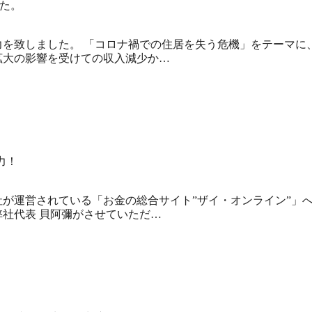
た。
力を致しました。 「コロナ禍での住居を失う危機」をテーマに
拡大の影響を受けての収入減少か…
力！
が運営されている「お金の総合サイト”ザイ・オンライン”」
社代表 貝阿彌がさせていただ…