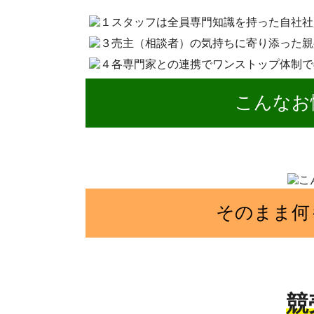
こんなお
そのまま何
競