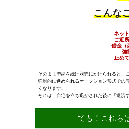
こんな
ネッ
ご近
借金（
強
止め
そのまま滞納を続け競売にかけられると、
強制的に進められるオークション形式での
くなります。
それは、自宅を立ち退かされた後に「返済
でも！これら