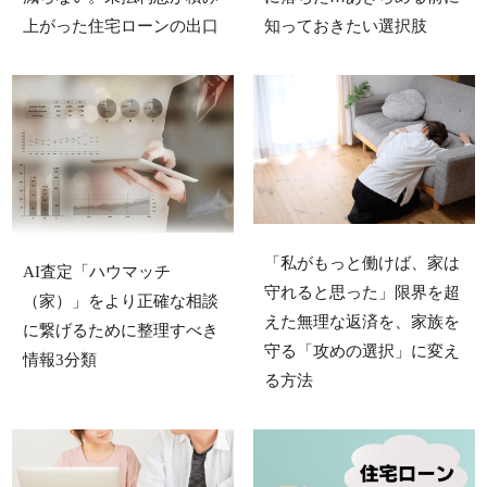
知っておきたい選択肢
上がった住宅ローンの出口
「私がもっと働けば、家は
AI査定「ハウマッチ
守れると思った」限界を超
（家）」をより正確な相談
えた無理な返済を、家族を
に繋げるために整理すべき
守る「攻めの選択」に変え
情報3分類
る方法